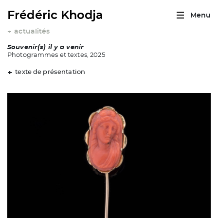
Frédéric Khodja
Menu
actualités
+
Souvenir(s) il y a venir
Photogrammes et textes, 2025
texte de présentation